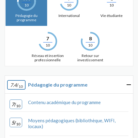
10
10
10
Pédagogie du
International
Vie étudiante
programme
7
8
10
10
Réseau et insertion
Retour sur
professionnelle
investissement
Pédagogie du programme
7.4
/
10
Contenu académique du programme
7
/
10
Moyens pédagogiques (bibliothèque, WIFI,
5
/
10
locaux)