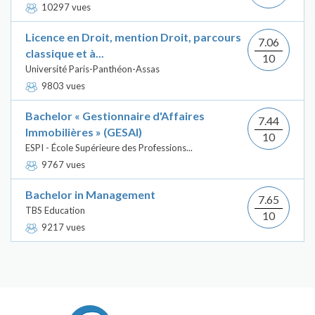
10297 vues
Licence en Droit, mention Droit, parcours
7.06
classique et à...
10
Université Paris-Panthéon-Assas
9803 vues
Bachelor « Gestionnaire d'Affaires
7.44
Immobilières » (GESAI)
10
ESPI - École Supérieure des Professions...
9767 vues
Bachelor in Management
7.65
TBS Education
10
9217 vues