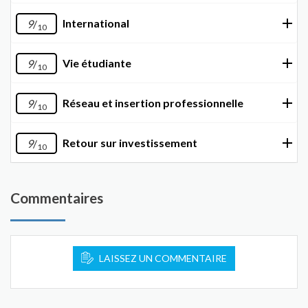
International
9
/
10
Vie étudiante
9
/
10
Réseau et insertion professionnelle
9
/
10
Retour sur investissement
9
/
10
Commentaires
LAISSEZ UN COMMENTAIRE