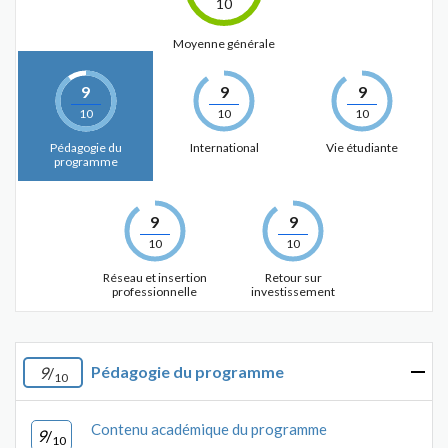
10
Moyenne générale
9
9
9
10
10
10
Pédagogie du
International
Vie étudiante
programme
9
9
10
10
Réseau et insertion
Retour sur
professionnelle
investissement
Pédagogie du programme
9
/
10
Contenu académique du programme
9
/
10