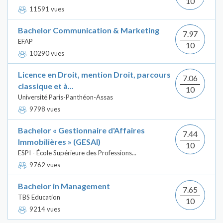
10
11591 vues
Bachelor Communication & Marketing
7.97
EFAP
10
10290 vues
Licence en Droit, mention Droit, parcours
7.06
classique et à...
10
Université Paris-Panthéon-Assas
9798 vues
Bachelor « Gestionnaire d'Affaires
7.44
Immobilières » (GESAI)
10
ESPI - École Supérieure des Professions...
9762 vues
Bachelor in Management
7.65
TBS Education
10
9214 vues