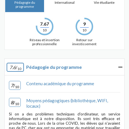
Pédagogie du
International
Vie étudiante
programme
7.67
9
10
10
Réseau et insertion
Retour sur
professionnelle
investissement
Pédagogie du programme
7.6
/
10
Contenu académique du programme
7
/
10
Moyens pédagogiques (bibliothèque, WIFI,
8
/
10
locaux)
Si on a des problèmes techniques d'ordinateur, un service
informatique est à notre disposition. Ils sont très efficace et
proche de nous. Lors de la crise COVID, les élèves qui n'avaient
pas de PC chez eux ont pu emprunter du matériel pour travailler