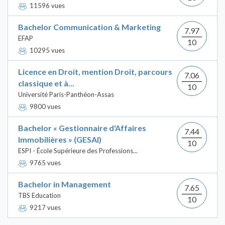
11596 vues
Bachelor Communication & Marketing
7.97
EFAP
10
10295 vues
Licence en Droit, mention Droit, parcours
7.06
classique et à...
10
Université Paris-Panthéon-Assas
9800 vues
Bachelor « Gestionnaire d'Affaires
7.44
Immobilières » (GESAI)
10
ESPI - École Supérieure des Professions...
9765 vues
Bachelor in Management
7.65
TBS Education
10
9217 vues