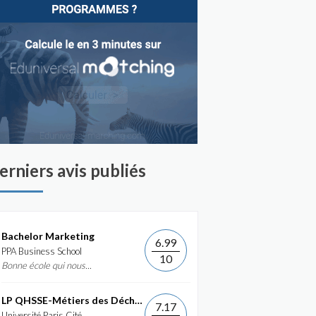
erniers avis publiés
Bachelor Marketing
6.99
PPA Business School
10
Bonne école qui nous...
LP QHSSE-Métiers des Déchets et de...
7.17
Université Paris Cité