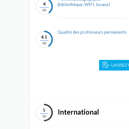
4
(bibliothèque, WIFI, locaux)
10
Qualité des professeurs permanents
4.1
10
LAISSEZ
5
International
10