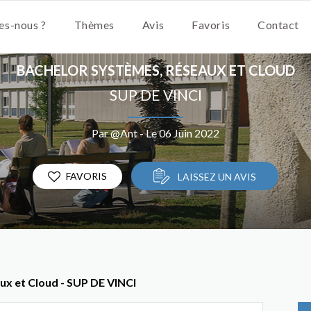
s-nous ?
Thèmes
Avis
Favoris
Contact
BACHELOR SYSTÈMES, RÉSEAUX ET CLOUD
SUP DE VINCI
Par @Ant - Le 06 Juin 2022
FAVORIS
LAISSEZ UN AVIS
ux et Cloud - SUP DE VINCI