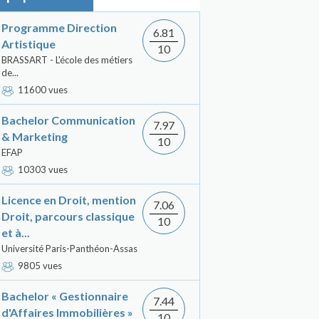
Programme Direction
6.81
Artistique
10
BRASSART - L'école des métiers
de...
11600 vues
Bachelor Communication
7.97
& Marketing
10
EFAP
10303 vues
Licence en Droit, mention
7.06
Droit, parcours classique
10
et à...
Université Paris-Panthéon-Assas
9805 vues
Bachelor « Gestionnaire
7.44
d'Affaires Immobilières »
10