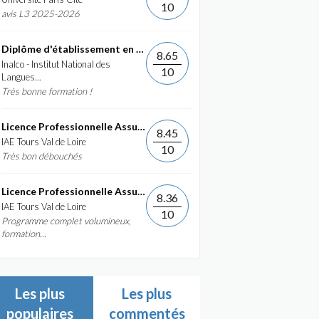
10
avis L3 2025-2026
Diplôme d'établissement en Commerce International et...
8.65
Inalco - Institut National des
10
Langues...
Très bonne formation !
Licence Professionnelle Assurance, banque, finance :...
8.45
IAE Tours Val de Loire
10
Très bon débouchés
Licence Professionnelle Assurance, banque, finance :...
8.36
IAE Tours Val de Loire
10
Programme complet volumineux,
formation...
Les plus
Les plus
populaires
commentés