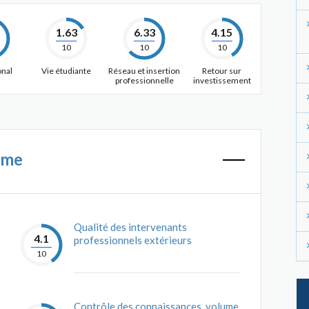
1.63
6.33
4.15
10
10
10
onal
Vie étudiante
Réseau et insertion
Retour sur
professionnelle
investissement
mme
Qualité des intervenants
4.1
professionnels extérieurs
10
Contrôle des connaissances, volume