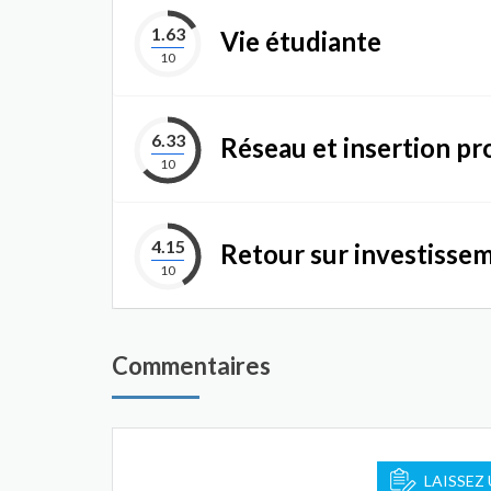
1.63
Vie étudiante
10
6.33
Réseau et insertion pr
10
4.15
Retour sur investisse
10
Commentaires
LAISSEZ