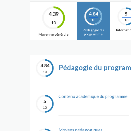
4.39
4.84
5
10
10
10
Pédagogie du
Internati
programme
Moyenne générale
4.84
Pédagogie du progra
10
Contenu académique du programme
5
10
Moyens pédagogiques