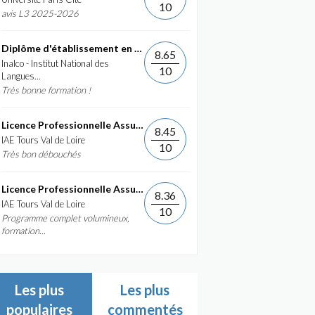
10
avis L3 2025-2026
Diplôme d'établissement en Commerce International et...
8.65
Inalco - Institut National des
10
Langues...
Très bonne formation !
Licence Professionnelle Assurance, banque, finance :...
8.45
IAE Tours Val de Loire
10
Très bon débouchés
Licence Professionnelle Assurance, banque, finance :...
8.36
IAE Tours Val de Loire
10
Programme complet volumineux,
formation...
Les plus
Les plus
populaires
commentés