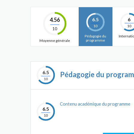
4.56
6.5
6
10
10
10
Pédagogie du
Internati
programme
Moyenne générale
6.5
Pédagogie du progra
10
Contenu académique du programme
6.5
10