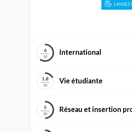
LAISSEZ
6
International
10
1.8
Vie étudiante
10
5
Réseau et insertion pr
10