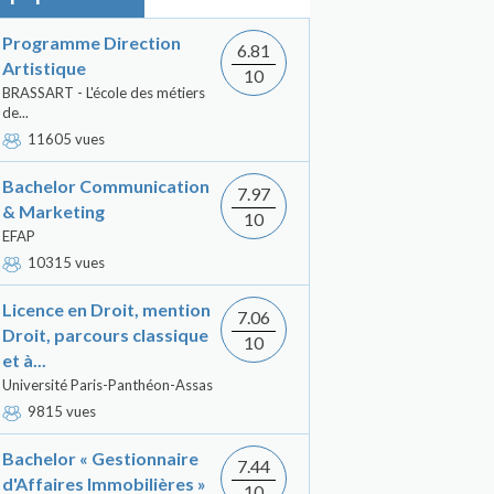
Programme Direction
6.81
Artistique
10
BRASSART - L'école des métiers
de...
11605 vues
Bachelor Communication
7.97
& Marketing
10
EFAP
10315 vues
Licence en Droit, mention
7.06
Droit, parcours classique
10
et à...
Université Paris-Panthéon-Assas
9815 vues
Bachelor « Gestionnaire
7.44
d'Affaires Immobilières »
10