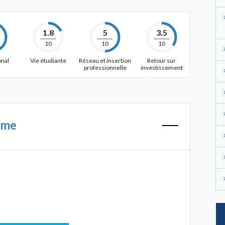
1.8
5
3.5
10
10
10
onal
Vie étudiante
Réseau et insertion
Retour sur
professionnelle
investissement
mme