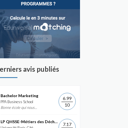
erniers avis publiés
Bachelor Marketing
6.99
PPA Business School
10
Bonne école qui nous...
LP QHSSE-Métiers des Déchets et de...
7.17
Université Paris Cité