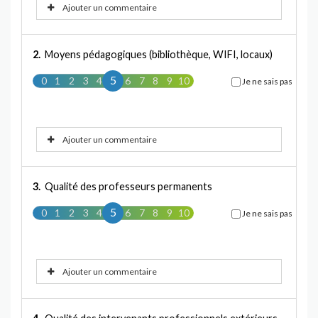
Ajouter un commentaire
2.
Moyens pédagogiques (bibliothèque, WIFI, locaux)
5
0
1
2
3
4
5
6
7
8
9
10
Je ne sais pas
Ajouter un commentaire
3.
Qualité des professeurs permanents
5
0
1
2
3
4
5
6
7
8
9
10
Je ne sais pas
Ajouter un commentaire