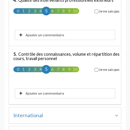
4.
Qualité des intervenants professionnels extérieurs
5
0
1
2
3
4
5
6
7
8
9
10
Je ne sais pas
Ajouter un commentaire
5.
Contrôle des connaissances, volume et répartition des
cours, travail personnel
5
0
1
2
3
4
5
6
7
8
9
10
Je ne sais pas
Ajouter un commentaire
International