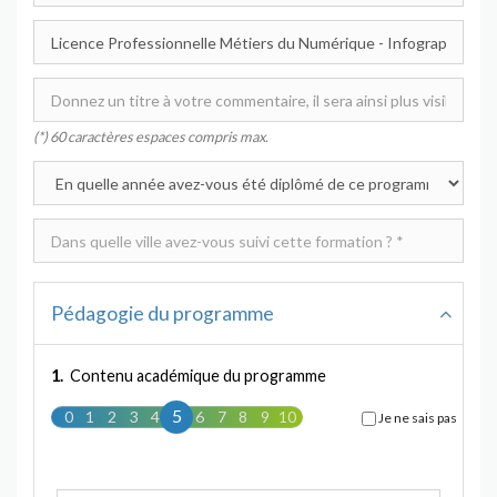
(*) 60 caractères espaces compris max.
Pédagogie du programme
1.
Contenu académique du programme
5
0
1
2
3
4
5
6
7
8
9
10
Je ne sais pas