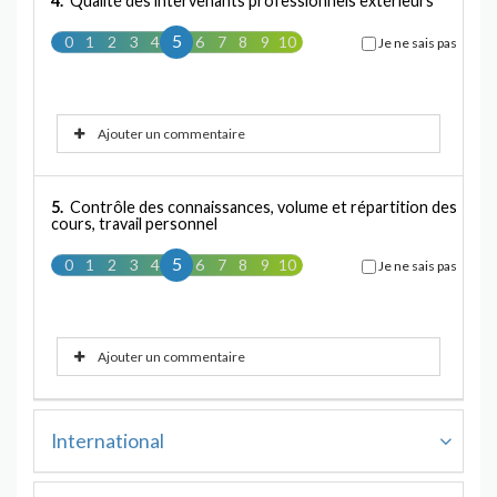
4.
Qualité des intervenants professionnels extérieurs
5
0
1
2
3
4
5
6
7
8
9
10
Je ne sais pas
Ajouter un commentaire
5.
Contrôle des connaissances, volume et répartition des
cours, travail personnel
5
0
1
2
3
4
5
6
7
8
9
10
Je ne sais pas
Ajouter un commentaire
International