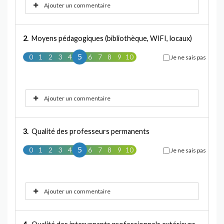
Ajouter un commentaire
2.
Moyens pédagogiques (bibliothèque, WIFI, locaux)
5
0
1
2
3
4
5
6
7
8
9
10
Je ne sais pas
Ajouter un commentaire
3.
Qualité des professeurs permanents
5
0
1
2
3
4
5
6
7
8
9
10
Je ne sais pas
Ajouter un commentaire