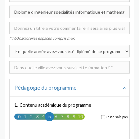
(*) 60 caractères espaces compris max.
Pédagogie du programme
1.
Contenu académique du programme
5
0
1
2
3
4
5
6
7
8
9
10
Je ne sais pas