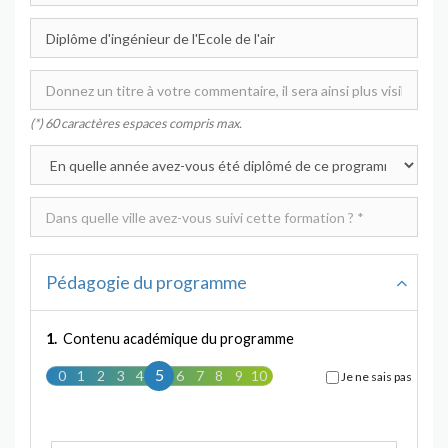
(*) 60 caractères espaces compris max.
Pédagogie du programme
1.
Contenu académique du programme
5
0
1
2
3
4
5
6
7
8
9
10
Je ne sais pas