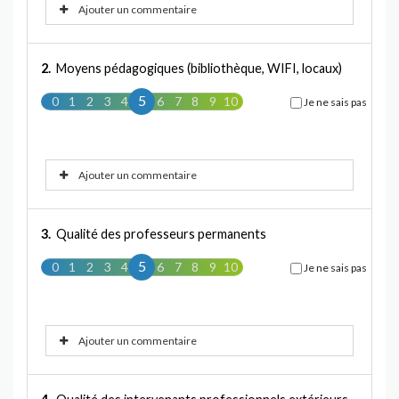
Ajouter un commentaire
2.
Moyens pédagogiques (bibliothèque, WIFI, locaux)
5
0
1
2
3
4
5
6
7
8
9
10
Je ne sais pas
Ajouter un commentaire
3.
Qualité des professeurs permanents
5
0
1
2
3
4
5
6
7
8
9
10
Je ne sais pas
Ajouter un commentaire