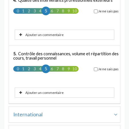
4.
Qualité des intervenants professionnels extérieurs
5
0
1
2
3
4
5
6
7
8
9
10
Je ne sais pas
Ajouter un commentaire
5.
Contrôle des connaissances, volume et répartition des
cours, travail personnel
5
0
1
2
3
4
5
6
7
8
9
10
Je ne sais pas
Ajouter un commentaire
International