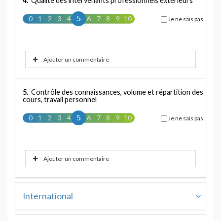
4.
Qualité des intervenants professionnels extérieurs
5
0
1
2
3
4
5
6
7
8
9
10
Je ne sais pas
Ajouter un commentaire
5.
Contrôle des connaissances, volume et répartition des
cours, travail personnel
5
0
1
2
3
4
5
6
7
8
9
10
Je ne sais pas
Ajouter un commentaire
International