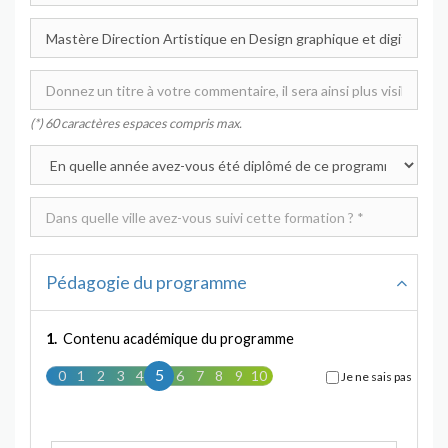
(*) 60 caractères espaces compris max.
Pédagogie du programme
1.
Contenu académique du programme
5
0
1
2
3
4
5
6
7
8
9
10
Je ne sais pas