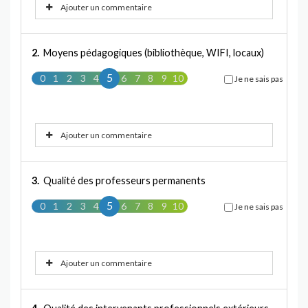
Ajouter un commentaire
2.
Moyens pédagogiques (bibliothèque, WIFI, locaux)
5
0
1
2
3
4
5
6
7
8
9
10
Je ne sais pas
Ajouter un commentaire
3.
Qualité des professeurs permanents
5
0
1
2
3
4
5
6
7
8
9
10
Je ne sais pas
Ajouter un commentaire