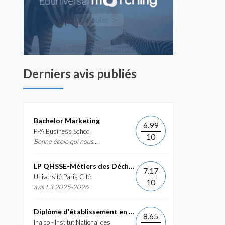
Derniers avis publiés
Bachelor Marketing
6.99
PPA Business School
10
Bonne école qui nous...
LP QHSSE-Métiers des Déchets et de...
7.17
Université Paris Cité
10
avis L3 2025-2026
Diplôme d'établissement en Commerce International et...
8.65
Inalco - Institut National des