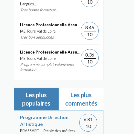
10
Langues...
Très bonne formation !
Licence Professionnelle Assurance, banque, finance :...
8.45
IAE Tours Val de Loire
10
Très bon débouchés
Licence Professionnelle Assurance, banque, finance :...
8.36
IAE Tours Val de Loire
10
Programme complet volumineux,
formation...
Les plus
Les plus
populaires
commentés
Programme Direction
6.81
Artistique
10
BRASSART - L'école des métiers