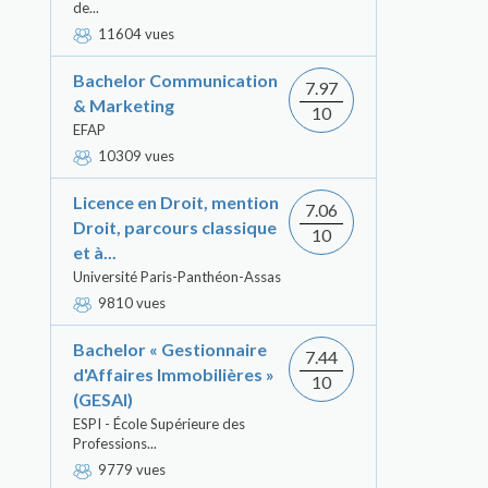
de...
11604 vues
Bachelor Communication
7.97
& Marketing
10
EFAP
10309 vues
Licence en Droit, mention
7.06
Droit, parcours classique
10
et à...
Université Paris-Panthéon-Assas
9810 vues
Bachelor « Gestionnaire
7.44
d'Affaires Immobilières »
10
(GESAI)
ESPI - École Supérieure des
Professions...
9779 vues