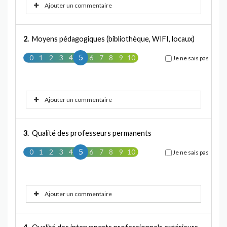
Ajouter un commentaire
2.
Moyens pédagogiques (bibliothèque, WIFI, locaux)
5
0
1
2
3
4
5
6
7
8
9
10
Je ne sais pas
Ajouter un commentaire
3.
Qualité des professeurs permanents
5
0
1
2
3
4
5
6
7
8
9
10
Je ne sais pas
Ajouter un commentaire