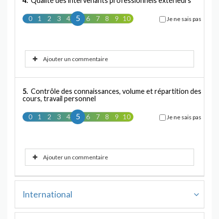
4.
Qualité des intervenants professionnels extérieurs
5
0
1
2
3
4
5
6
7
8
9
10
Je ne sais pas
Ajouter un commentaire
5.
Contrôle des connaissances, volume et répartition des
cours, travail personnel
5
0
1
2
3
4
5
6
7
8
9
10
Je ne sais pas
Ajouter un commentaire
International