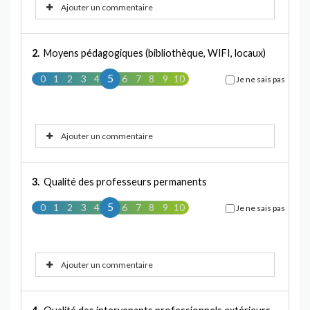
Ajouter un commentaire
2.
Moyens pédagogiques (bibliothèque, WIFI, locaux)
5
0
1
2
3
4
5
6
7
8
9
10
Je ne sais pas
Ajouter un commentaire
3.
Qualité des professeurs permanents
5
0
1
2
3
4
5
6
7
8
9
10
Je ne sais pas
Ajouter un commentaire