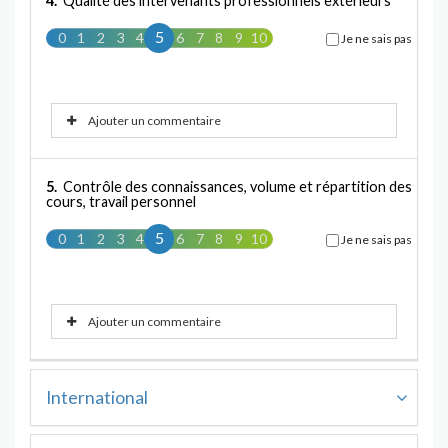
4.
Qualité des intervenants professionnels extérieurs
5
0
1
2
3
4
5
6
7
8
9
10
Je ne sais pas
Ajouter un commentaire
5.
Contrôle des connaissances, volume et répartition des
cours, travail personnel
5
0
1
2
3
4
5
6
7
8
9
10
Je ne sais pas
Ajouter un commentaire
International