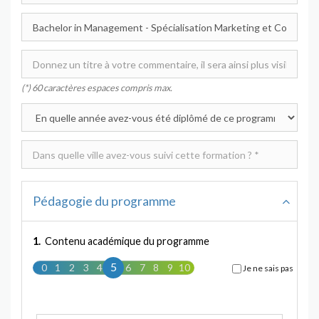
(*) 60 caractères espaces compris max.
Pédagogie du programme
1.
Contenu académique du programme
5
0
1
2
3
4
5
6
7
8
9
10
Je ne sais pas