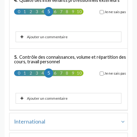
4.
Qualité des intervenants professionnels extérieurs
5
0
1
2
3
4
5
6
7
8
9
10
Je ne sais pas
Ajouter un commentaire
5.
Contrôle des connaissances, volume et répartition des
cours, travail personnel
5
0
1
2
3
4
5
6
7
8
9
10
Je ne sais pas
Ajouter un commentaire
International