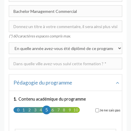
(*) 60 caractères espaces compris max.
Pédagogie du programme
1.
Contenu académique du programme
5
0
1
2
3
4
5
6
7
8
9
10
Je ne sais pas