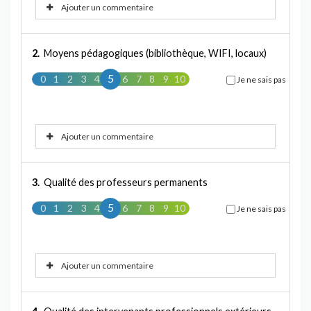
Ajouter un commentaire
2.
Moyens pédagogiques (bibliothèque, WIFI, locaux)
5
0
1
2
3
4
5
6
7
8
9
10
Je ne sais pas
Ajouter un commentaire
3.
Qualité des professeurs permanents
5
0
1
2
3
4
5
6
7
8
9
10
Je ne sais pas
Ajouter un commentaire