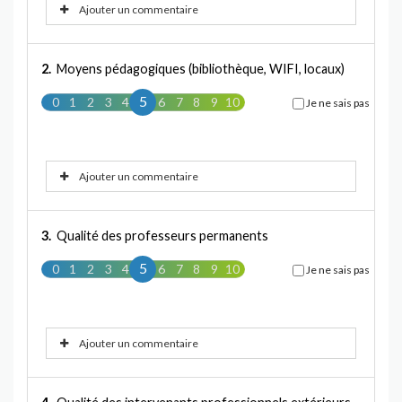
Ajouter un commentaire
2.
Moyens pédagogiques (bibliothèque, WIFI, locaux)
5
0
1
2
3
4
5
6
7
8
9
10
Je ne sais pas
Ajouter un commentaire
3.
Qualité des professeurs permanents
5
0
1
2
3
4
5
6
7
8
9
10
Je ne sais pas
Ajouter un commentaire