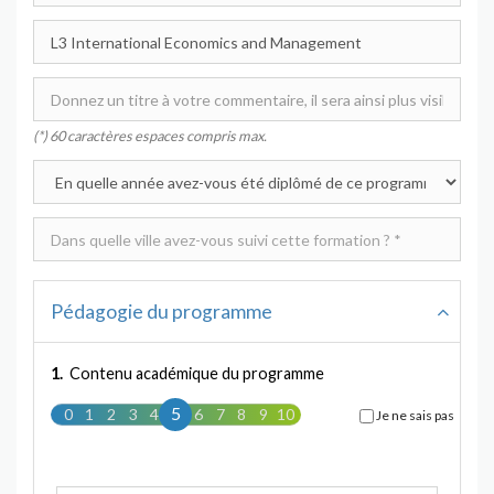
(*) 60 caractères espaces compris max.
Pédagogie du programme
1.
Contenu académique du programme
5
0
1
2
3
4
5
6
7
8
9
10
Je ne sais pas