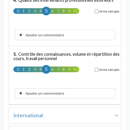
4.
Qualité des intervenants professionnels extérieurs
5
0
1
2
3
4
5
6
7
8
9
10
Je ne sais pas
Ajouter un commentaire
5.
Contrôle des connaissances, volume et répartition des
cours, travail personnel
5
0
1
2
3
4
5
6
7
8
9
10
Je ne sais pas
Ajouter un commentaire
International