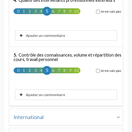
4.
Qualité des intervenants professionnels extérieurs
5
0
1
2
3
4
5
6
7
8
9
10
Je ne sais pas
Ajouter un commentaire
5.
Contrôle des connaissances, volume et répartition des
cours, travail personnel
5
0
1
2
3
4
5
6
7
8
9
10
Je ne sais pas
Ajouter un commentaire
International