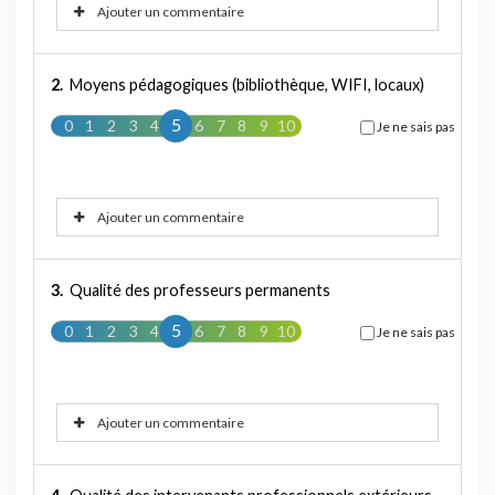
Ajouter un commentaire
2.
Moyens pédagogiques (bibliothèque, WIFI, locaux)
5
0
1
2
3
4
5
6
7
8
9
10
Je ne sais pas
Ajouter un commentaire
3.
Qualité des professeurs permanents
5
0
1
2
3
4
5
6
7
8
9
10
Je ne sais pas
Ajouter un commentaire