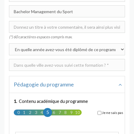
(*) 60 caractères espaces compris max.
Pédagogie du programme
1.
Contenu académique du programme
5
0
1
2
3
4
5
6
7
8
9
10
Je ne sais pas