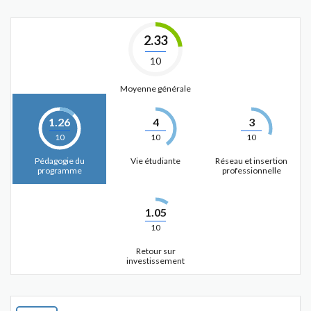
2.33
10
Moyenne générale
1.26
4
3
10
10
10
Pédagogie du
Vie étudiante
Réseau et insertion
programme
professionnelle
1.05
10
Retour sur
investissement