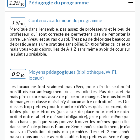
Pédagogie du programme
1.26
/
10
Contenu académique du programme
1.5
/
10
Merdique dans l'ensemble, pas assez de professeurs et le peu de
professeur qui sont correcte ne permettent pas de remonter la
barre. Le niveau est au ras du sol. Très peu de théorique beaucoup
de pratique mais une pratique sans pilier. En gros faites ça, ça et ça
mais vous vous débrouillez de A à Z sans même avoir de cour sur
le sujet au préalable.
Moyens pédagogiques (bibliothèque, WIFI,
0.5
/
10
locaux)
Les locaux ne font vraiment pas rêver, pour dire le seul point
positif niveau aménagement c'est les toilettes. Pas de cafetaria
mais pire encore pas assez de place pour manger. On nous interdit
de manger en classe mais il n'y à aucun autre endroit où aller. Des
classes trop petites pour le nombre d'élèves qu'ils acceptent, des
tables plus que étroites (pas assez de place pour mettre notre
ordi et notre tablette qui sont obligatoire), je ne parles même pas
des chaises puisque vous pouvez trouver les mêmes que celles
dans une école primaire. Étant en 3eme année actuellement, je n'ai
pas vu d'évolution depuis ma première. 1ere et 2eme année
passer dans une salle avec des tables trop petites au 5eme étage