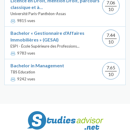
Licence en Droit, mention Droit, parcours
7.06
classique et à...
10
Université Paris-Panthéon-Assas
9815 vues
Bachelor « Gestionnaire d'Affaires
7.44
Immobilières » (GESAI)
10
ESPI - École Supérieure des Professions...
9783 vues
Bachelor in Management
7.65
TBS Education
10
9242 vues