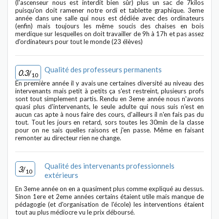
(l'ascenseur nous est interdit bien sûr) plus un sac de 7kilos
puisqu'on doit ramener notre ordi et tablette graphique. 3eme
année dans une salle qui nous est dédiée avec des ordinateurs
(enfin) mais toujours les même soucis des chaises en bois
merdique sur lesquelles on doit travailler de 9h à 17h et pas assez
d'ordinateurs pour tout le monde (23 élèves)
Qualité des professeurs permanents
0.3
/
10
En première année il y avais une certaines diversité au niveau des
intervenants mais petit à petits ça s'est restreint, plusieurs profs
sont tout simplement partis. Rendu en 3eme année nous n'avons
quasi plus d'intervenants, le seule adulte qui nous suis n'est en
aucun cas apte à nous faire des cours, d'ailleurs il n'en fais pas du
tout. Tout les jours en retard, sors toutes les 30min de la classe
pour on ne sais quelles raisons et j'en passe. Même en faisant
remonter au directeur rien ne change.
Qualité des intervenants professionnels
3
/
10
extérieurs
En 3eme année on en a quasiment plus comme expliqué au dessus.
Sinon 1ere et 2eme années certains étaient utile mais manque de
pédagogie (et d'organisation de l'école) les interventions étaient
tout au plus médiocre vu le prix déboursé.