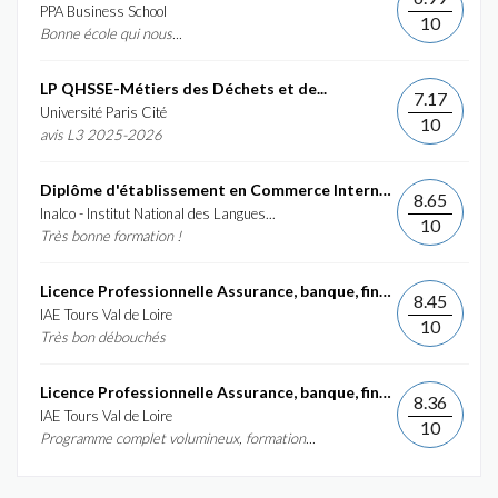
PPA Business School
10
Bonne école qui nous...
LP QHSSE-Métiers des Déchets et de...
7.17
Université Paris Cité
10
avis L3 2025-2026
Diplôme d'établissement en Commerce International et...
8.65
Inalco - Institut National des Langues...
10
Très bonne formation !
Licence Professionnelle Assurance, banque, finance :...
8.45
IAE Tours Val de Loire
10
Très bon débouchés
Licence Professionnelle Assurance, banque, finance :...
8.36
IAE Tours Val de Loire
10
Programme complet volumineux, formation...