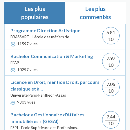
Les plus
Les plus
populaires
commentés
Programme Direction Artistique
6.81
BRASSART - L'école des métiers de...
10
11597 vues
Bachelor Communication & Marketing
7.97
EFAP
10
10297 vues
Licence en Droit, mention Droit, parcours
7.06
classique et à...
10
Université Paris-Panthéon-Assas
9803 vues
Bachelor « Gestionnaire d'Affaires
7.44
Immobilières » (GESAI)
10
ESPI - École Supérieure des Professions...