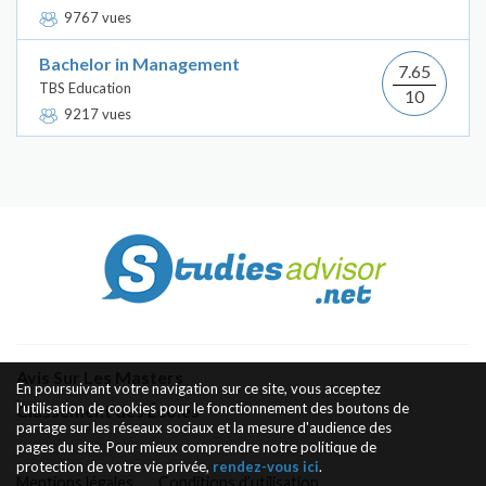
9767 vues
Bachelor in Management
7.65
TBS Education
10
9217 vues
Avis Sur Les Masters
En poursuivant votre navigation sur ce site, vous acceptez
l'utilisation de cookies pour le fonctionnement des boutons de
Classement des Écoles
partage sur les réseaux sociaux et la mesure d'audience des
pages du site. Pour mieux comprendre notre politique de
protection de votre vie privée,
rendez-vous ici
.
Mentions légales
Conditions d’utilisation