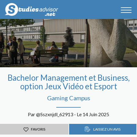
Bachelor Management et Business,
option Jeux Vidéo et Esport
Gaming Campus
Par @Sszxnjdl_62913 - Le 14 Juin 2025
FAVORIS
LAISSEZ UN AVIS