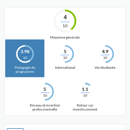
4
10
Moyenne générale
3.98
5
4.9
10
10
10
Pédagogie du
International
Vie étudiante
programme
5
1.1
10
10
Réseau et insertion
Retour sur
professionnelle
investissement