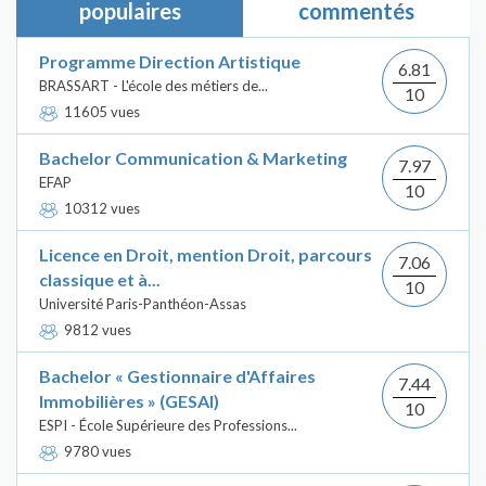
populaires
commentés
Programme Direction Artistique
6.81
BRASSART - L'école des métiers de...
10
11605 vues
Bachelor Communication & Marketing
7.97
EFAP
10
10312 vues
Licence en Droit, mention Droit, parcours
7.06
classique et à...
10
Université Paris-Panthéon-Assas
9812 vues
Bachelor « Gestionnaire d'Affaires
7.44
Immobilières » (GESAI)
10
ESPI - École Supérieure des Professions...
9780 vues