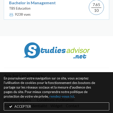
Bachelor in Management
7.65
TBS Education
10
9238 vues
Avis Sur Les Masters
En poursuivant votre navigation sur ce site, vous acceptez
l'utilisation de cookies pour le fonctionnement des boutons de
Classement des Écoles
partage sur les réseaux sociaux et la mesure d'audience des
pages du site. Pour mieux comprendre notre politique de
protection de votre vie privée,
rendez-vous ici
.
Mentions légales
Conditions d’utilisation
Politique de confidentialité
Widget
Contact
ACCEPTER