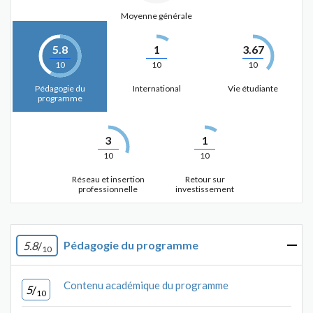
Moyenne générale
5.8
1
3.67
10
10
10
Pédagogie du
International
Vie étudiante
programme
3
1
10
10
Réseau et insertion
Retour sur
professionnelle
investissement
Pédagogie du programme
5.8
/
10
Contenu académique du programme
5
/
10