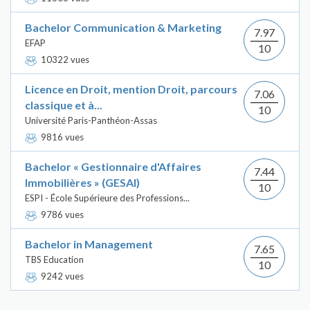
Bachelor Communication & Marketing
7.97
EFAP
10
10322 vues
Licence en Droit, mention Droit, parcours
7.06
classique et à...
10
Université Paris-Panthéon-Assas
9816 vues
Bachelor « Gestionnaire d'Affaires
7.44
Immobilières » (GESAI)
10
ESPI - École Supérieure des Professions...
9786 vues
Bachelor in Management
7.65
TBS Education
10
9242 vues